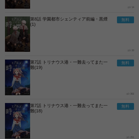
14
第8話 学園都市シェンティア前編・黒煙
(1)
20
第7話 トリナウス港・一難去ってまた一
難(19)
352
第7話 トリナウス港・一難去ってまた一
難(18)
251