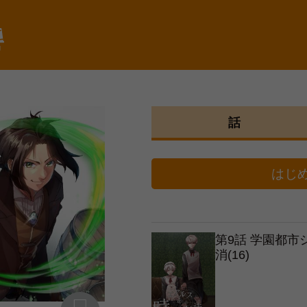
棚
話
はじ
第9話 学園都
消(16)