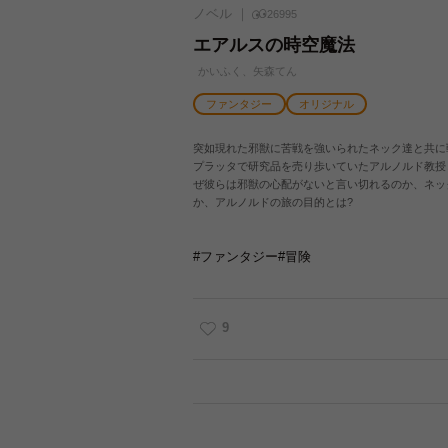
ノベル
26995
エアルスの時空魔法
かいふく、矢森てん
ファンタジー
オリジナル
突如現れた邪獣に苦戦を強いられたネック達と共に
プラッタで研究品を売り歩いていたアルノルド教授
ぜ彼らは邪獣の心配がないと言い切れるのか、ネッ
か、アルノルドの旅の目的とは?
#ファンタジー
#冒険
9