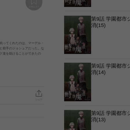
第9話 学園都
消(15)
戦ってくれたのは、マーデル・
と助手のジョシュアだった。な
ク達を助けることができたの
第9話 学園都
消(14)
シェア
第9話 学園都
消(13)