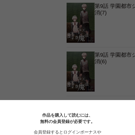
第9話 学園都
消(7)
第9話 学園都
消(6)
第9話 学園都
消(5)
作品を購入して読むには、
無料の会員登録が必要です。
会員登録するとログインボーナスや