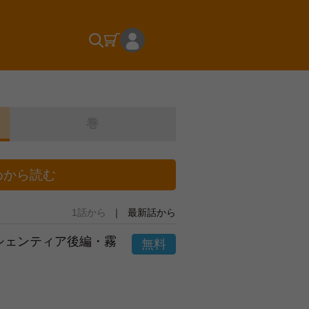
巻
めから読む
1話から
最新話から
市シェンティア後編・霧