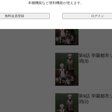
本棚機能など便利機能が使えます。
第9話 学園都
無料会員登録
ログイン
消(4)
第9話 学園都
消(3)
第9話 学園都
消(2)