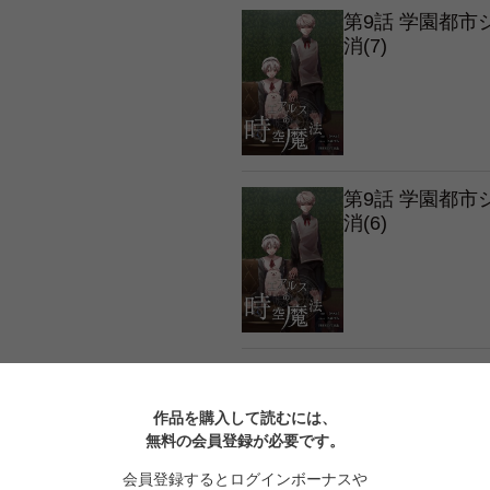
第9話 学園都
消(7)
第9話 学園都
消(6)
第9話 学園都
消(5)
作品を購入して読むには、
無料の会員登録が必要です。
会員登録するとログインボーナスや