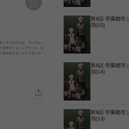
第9話 学園都
消(15)
戦ってくれたのは、マーデル・
と助手のジョシュアだった。な
ク達を助けることができたの
第9話 学園都
消(14)
シェア
第9話 学園都
消(13)