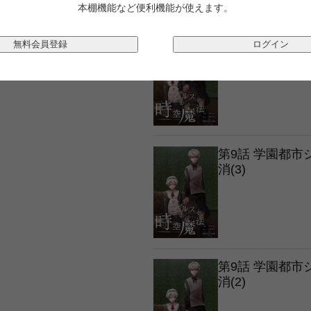
本棚機能など便利機能が使えます。
第9話 学園都
無料会員登録
ログイン
消(4)
第9話 学園都
消(3)
第9話 学園都
消(2)