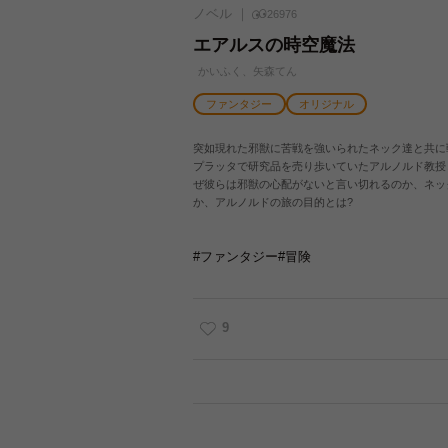
ノベル
26976
エアルスの時空魔法
かいふく、矢森てん
ファンタジー
オリジナル
突如現れた邪獣に苦戦を強いられたネック達と共に
プラッタで研究品を売り歩いていたアルノルド教授
ぜ彼らは邪獣の心配がないと言い切れるのか、ネッ
か、アルノルドの旅の目的とは?
#ファンタジー
#冒険
9