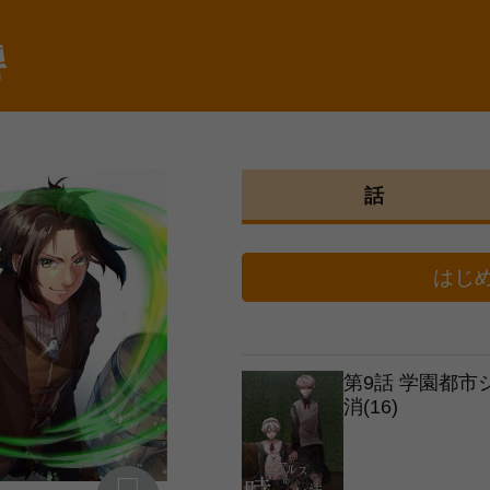
棚
話
はじ
第9話 学園都
消(16)