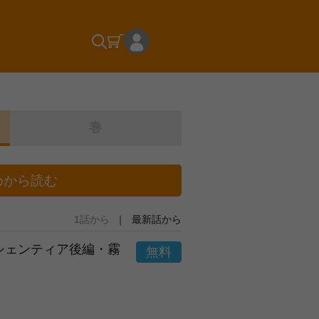
巻
めから読む
1話から
最新話から
市シェンティア後編・霧