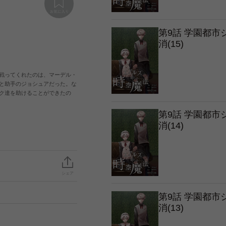
第9話 学園都
消(15)
戦ってくれたのは、マーデル・
と助手のジョシュアだった。な
ク達を助けることができたの
第9話 学園都
消(14)
シェア
第9話 学園都
消(13)