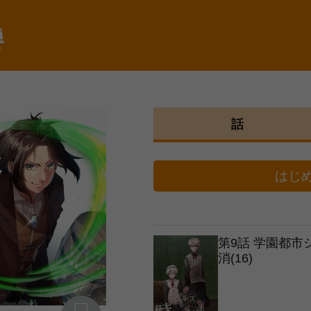
棚
話
はじ
第9話 学園都
消(16)