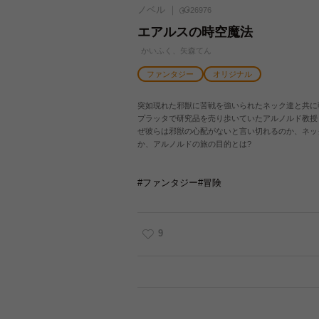
ノベル
26976
エアルスの時空魔法
かいふく、矢森てん
ファンタジー
オリジナル
突如現れた邪獣に苦戦を強いられたネック達と共に
プラッタで研究品を売り歩いていたアルノルド教授
ぜ彼らは邪獣の心配がないと言い切れるのか、ネッ
か、アルノルドの旅の目的とは?
#ファンタジー
#冒険
9