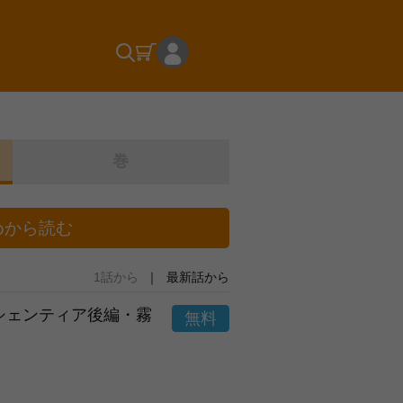
巻
めから読む
1話から
最新話から
市シェンティア後編・霧