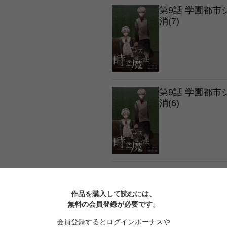
第9話 学園都
消(7)
第9話 学園都
消(6)
第9話 学園都
消(5)
作品を購入して読むには、
無料の会員登録が必要です。
会員登録するとログインボーナスや