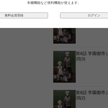
本棚機能など便利機能が使えます。
第9話 学園都
無料会員登録
ログイン
消(4)
第9話 学園都
消(3)
第9話 学園都
消(2)