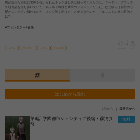
突如現れた邪獣に苦戦を強いられたネック達と共に戦ってくれたのは、マーデル・プラッタ
で研究品を売り歩いていたアルノルド教授と助手のジョシュアだった。なぜ彼らは邪獣の心
配がないと言い切れるのか、ネック達を助けることができたのか、アルノルドの旅の目的と
は?
#ファンタジー
#冒険
ノベル
ファンタジー
ノベル
オリジナル
いいね
シェア
お気に入り
話
巻
はじめから読む
1話から
最新話から
第9話 学園都市シェンティア後編・霧消(1
6)