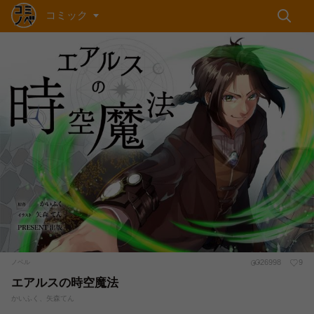
コミック
26998
9
ノベル
エアルスの時空魔法
かいふく、矢森てん