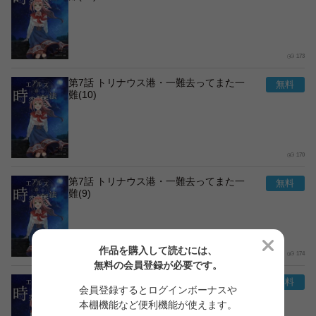
173
第7話 トリナウス港・一難去ってまた一
難(10)
170
第7話 トリナウス港・一難去ってまた一
難(9)
作品を購入して読むには、
174
無料の会員登録が必要です。
第7話 トリナウス港・一難去ってまた一
会員登録するとログインボーナスや
難(8)
本棚機能など便利機能が使えます。