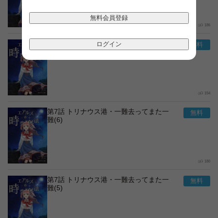
無料会員登録
186
第7話 トリナウス港・一難去ってまた一
ログイン
難(7)
154
第7話 トリナウス港・一難去ってまた一
難(6)
180
第7話 トリナウス港・一難去ってまた一
難(5)