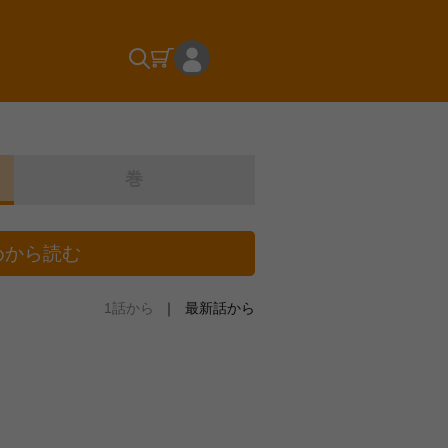
巻
めから読む
1話から
最新話から