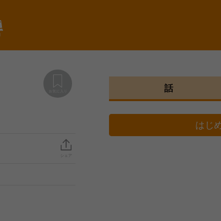
棚
話
はじ
シェア