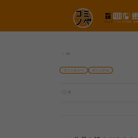
コミック
ノベル
タテ読み
本
ファンタジー
オリジナル
0