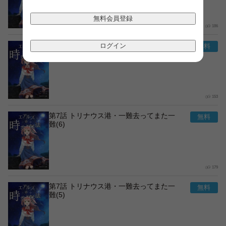
無料会員登録
186
第7話 トリナウス港・一難去ってまた一
ログイン
難(7)
153
第7話 トリナウス港・一難去ってまた一
難(6)
179
第7話 トリナウス港・一難去ってまた一
難(5)