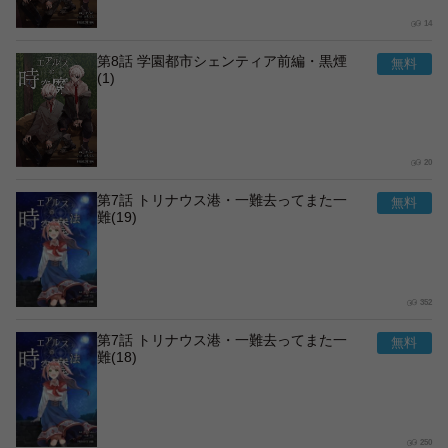
14
第8話 学園都市シェンティア前編・黒煙
(1)
20
第7話 トリナウス港・一難去ってまた一
難(19)
352
第7話 トリナウス港・一難去ってまた一
難(18)
250