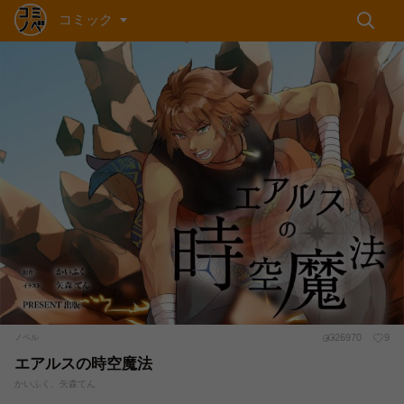
コミック
26970
9
ノベル
エアルスの時空魔法
かいふく、矢森てん