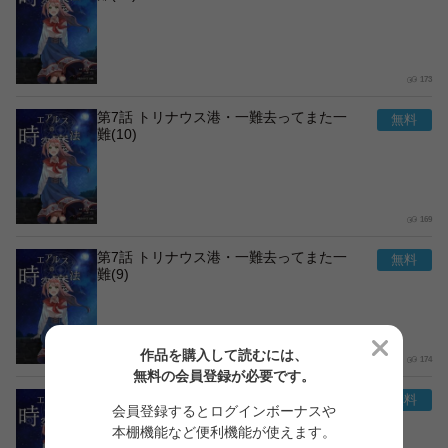
173
第7話 トリナウス港・一難去ってまた一
難(10)
169
第7話 トリナウス港・一難去ってまた一
難(9)
作品を購入して読むには、
174
無料の会員登録が必要です。
第7話 トリナウス港・一難去ってまた一
会員登録するとログインボーナスや
難(8)
本棚機能など便利機能が使えます。