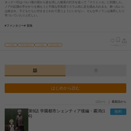
ネック一行はパルバ港の宿から姿を消した船長の行方を追って『スリミンカ』に到着した。
ノアの記憶の手がかりを掴もうと不穏な空気漂うスラム街に足を踏み入れるも、酔っ払いに
は絡まれ、子どもたちに付きまとわれて思うようにいかない。そんな中ノランは激昂したり
苛ついていたりと忙しい。
#ファンタジー
# 冒険
ノベル
ファンタジー
ノベル
オリジナル
いいね
シェア
お気に入り
話
巻
はじめから読む
1話から
最新話から
第9話 学園都市シェンティア後編・霧消(1
6)