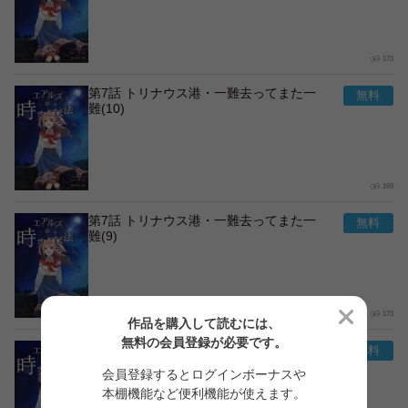
173
第7話 トリナウス港・一難去ってまた一
難(10)
169
第7話 トリナウス港・一難去ってまた一
難(9)
173
作品を購入して読むには、
無料の会員登録が必要です。
第7話 トリナウス港・一難去ってまた一
難(8)
会員登録するとログインボーナスや
本棚機能など便利機能が使えます。