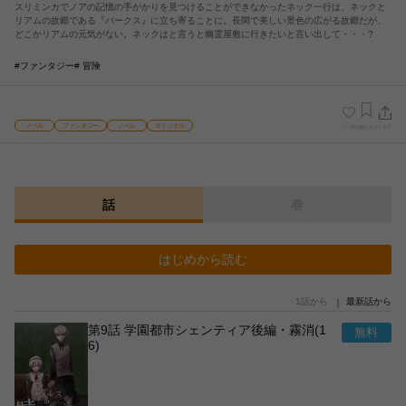
スリミンカでノアの記憶の手がかりを見つけることができなかったネック一行は、ネックと
リアムの故郷である『パークス』に立ち寄ることに。長閑で美しい景色の広がる故郷だが、
どこかリアムの元気がない。ネックはと言うと幽霊屋敷に行きたいと言い出して・・・?
#ファンタジー
# 冒険
ノベル
ファンタジー
ノベル
オリジナル
いいね
シェア
お気に入り
話
巻
はじめから読む
1話から
最新話から
第9話 学園都市シェンティア後編・霧消(1
6)