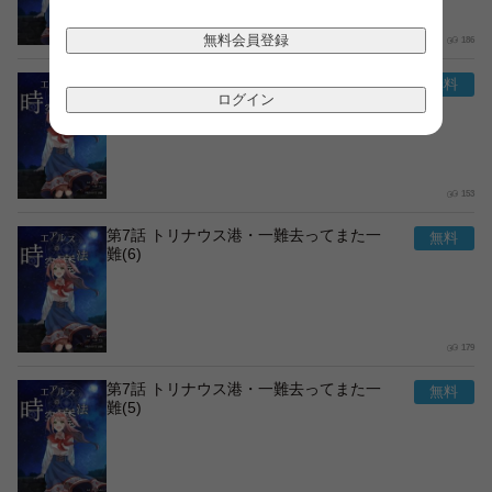
無料会員登録
186
第7話 トリナウス港・一難去ってまた一
難(7)
ログイン
153
第7話 トリナウス港・一難去ってまた一
難(6)
179
第7話 トリナウス港・一難去ってまた一
難(5)