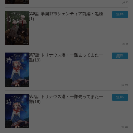
13
第8話 学園都市シェンティア前編・黒煙
(1)
18
第7話 トリナウス港・一難去ってまた一
難(19)
350
第7話 トリナウス港・一難去ってまた一
難(18)
250