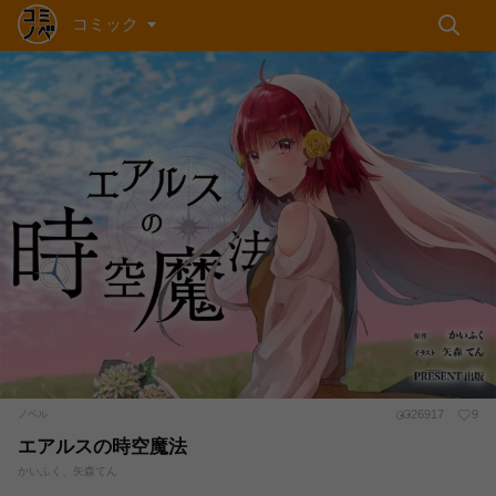
コミック
26917
9
ノベル
エアルスの時空魔法
かいふく、矢森てん