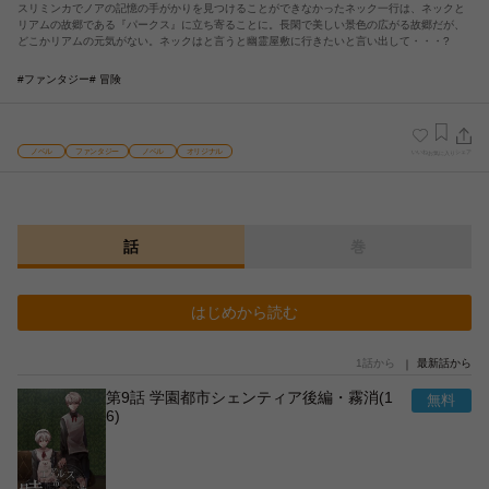
スリミンカでノアの記憶の手がかりを見つけることができなかったネック一行は、ネックと
リアムの故郷である『パークス』に立ち寄ることに。長閑で美しい景色の広がる故郷だが、
どこかリアムの元気がない。ネックはと言うと幽霊屋敷に行きたいと言い出して・・・?
#ファンタジー
# 冒険
ノベル
ファンタジー
ノベル
オリジナル
いいね
シェア
お気に入り
話
巻
はじめから読む
1話から
最新話から
第9話 学園都市シェンティア後編・霧消(1
6)