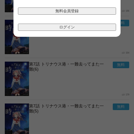
無料会員登録
186
第7話 トリナウス港・一難去ってまた一
難(7)
ログイン
154
第7話 トリナウス港・一難去ってまた一
難(6)
179
第7話 トリナウス港・一難去ってまた一
難(5)