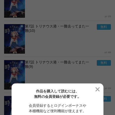
173
第7話 トリナウス港・一難去ってまた一
難(10)
169
第7話 トリナウス港・一難去ってまた一
難(9)
174
作品を購入して読むには、
無料の会員登録が必要です。
第7話 トリナウス港・一難去ってまた一
難(8)
会員登録するとログインボーナスや
本棚機能など便利機能が使えます。