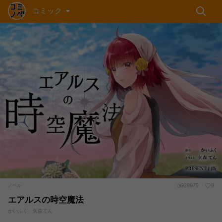
コミック
26975
9
ノベル
エアルスの時空魔法
かいふく、矢森てん