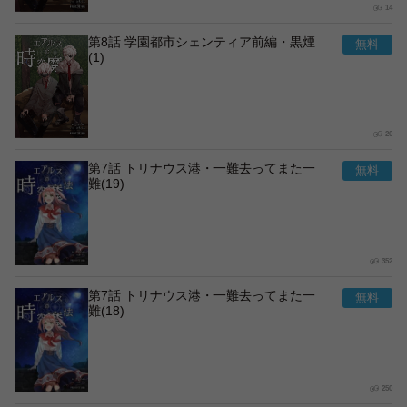
14
第8話 学園都市シェンティア前編・黒煙
(1)
20
第7話 トリナウス港・一難去ってまた一
難(19)
352
第7話 トリナウス港・一難去ってまた一
難(18)
250