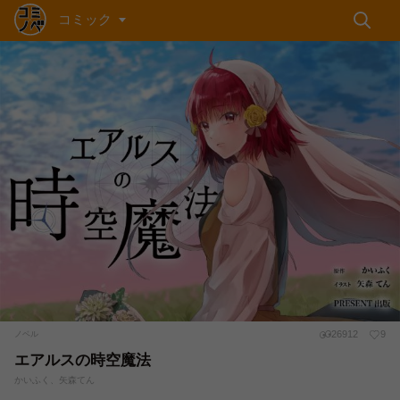
コミック
26912
9
ノベル
エアルスの時空魔法
かいふく、矢森てん