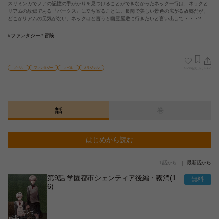
スリミンカでノアの記憶の手がかりを見つけることができなかったネック一行は、ネックと
リアムの故郷である『パークス』に立ち寄ることに。長閑で美しい景色の広がる故郷だが、
どこかリアムの元気がない。ネックはと言うと幽霊屋敷に行きたいと言い出して・・・?
#ファンタジー
# 冒険
ノベル
ファンタジー
ノベル
オリジナル
いいね
シェア
お気に入り
話
巻
はじめから読む
1話から
最新話から
第9話 学園都市シェンティア後編・霧消(1
6)