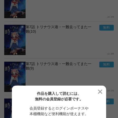
173
第7話 トリナウス港・一難去ってまた一
難(10)
169
第7話 トリナウス港・一難去ってまた一
難(9)
173
作品を購入して読むには、
無料の会員登録が必要です。
第7話 トリナウス港・一難去ってまた一
難(8)
会員登録するとログインボーナスや
本棚機能など便利機能が使えます。