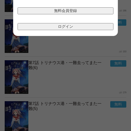
無料会員登録
186
第7話 トリナウス港・一難去ってまた一
難(7)
ログイン
153
第7話 トリナウス港・一難去ってまた一
難(6)
179
第7話 トリナウス港・一難去ってまた一
難(5)