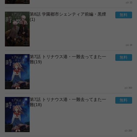
13
第8話 学園都市シェンティア前編・黒煙
(1)
18
第7話 トリナウス港・一難去ってまた一
難(19)
350
第7話 トリナウス港・一難去ってまた一
難(18)
250