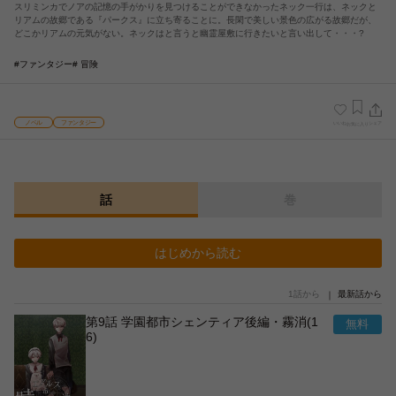
スリミンカでノアの記憶の手がかりを見つけることができなかったネック一行は、ネックと
リアムの故郷である『パークス』に立ち寄ることに。長閑で美しい景色の広がる故郷だが、
どこかリアムの元気がない。ネックはと言うと幽霊屋敷に行きたいと言い出して・・・?
#ファンタジー
# 冒険
ノベル
ファンタジー
いいね
シェア
お気に入り
話
巻
はじめから読む
1話から
最新話から
第9話 学園都市シェンティア後編・霧消(1
6)