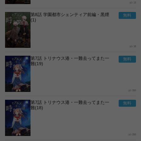
13
第8話 学園都市シェンティア前編・黒煙
(1)
18
第7話 トリナウス港・一難去ってまた一
難(19)
350
第7話 トリナウス港・一難去ってまた一
難(18)
250