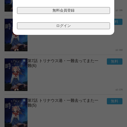
無料会員登録
186
第7話 トリナウス港・一難去ってまた一
難(7)
ログイン
153
第7話 トリナウス港・一難去ってまた一
難(6)
179
第7話 トリナウス港・一難去ってまた一
難(5)