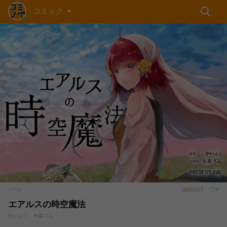
コミック
26917
9
ノベル
エアルスの時空魔法
かいふく、矢森てん