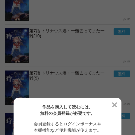
173
第7話 トリナウス港・一難去ってまた一
難(10)
169
第7話 トリナウス港・一難去ってまた一
難(9)
173
作品を購入して読むには、
無料の会員登録が必要です。
第7話 トリナウス港・一難去ってまた一
難(8)
会員登録するとログインボーナスや
本棚機能など便利機能が使えます。