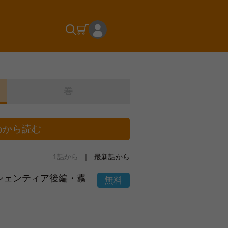
巻
めから読む
1話から
最新話から
市シェンティア後編・霧