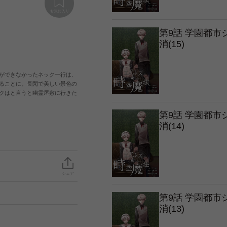
第9話 学園都
消(15)
ができなかったネック一行は、
ることに。長閑で美しい景色の
クはと言うと幽霊屋敷に行きた
第9話 学園都
消(14)
シェア
第9話 学園都
消(13)