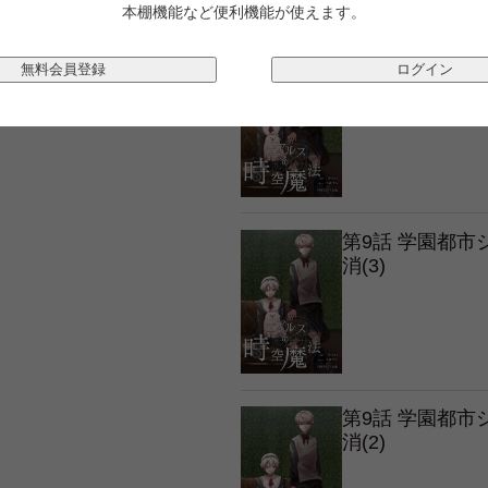
本棚機能など便利機能が使えます。
第9話 学園都
無料会員登録
ログイン
消(4)
第9話 学園都
消(3)
第9話 学園都
消(2)