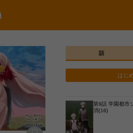
棚
話
はじ
第9話 学園都
消(16)