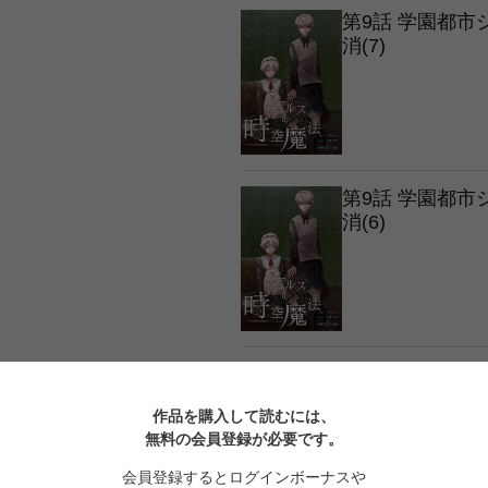
第9話 学園都
消(7)
第9話 学園都
消(6)
第9話 学園都
消(5)
作品を購入して読むには、
無料の会員登録が必要です。
会員登録するとログインボーナスや