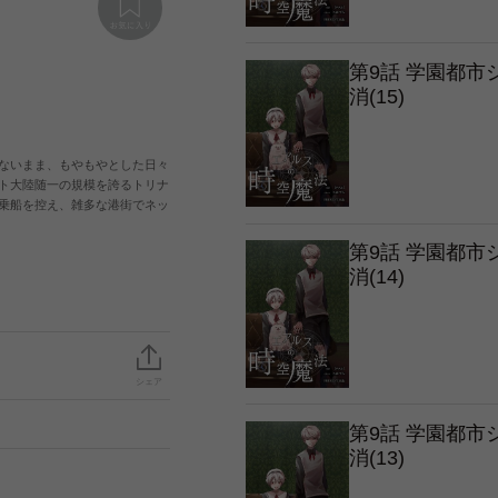
第9話 学園都
消(15)
ないまま、もやもやとした日々
ト大陸随一の規模を誇るトリナ
乗船を控え、雑多な港街でネッ
第9話 学園都
消(14)
シェア
第9話 学園都
消(13)