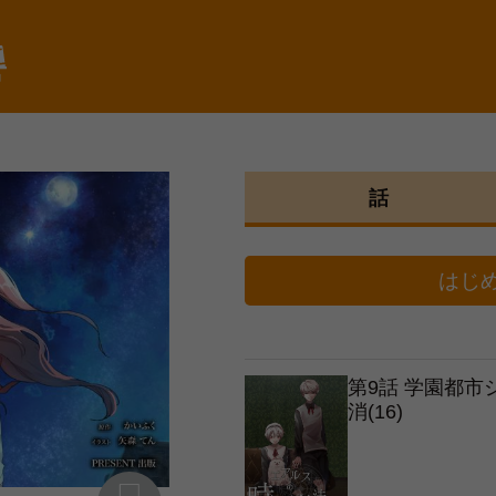
棚
話
はじ
第9話 学園都
消(16)