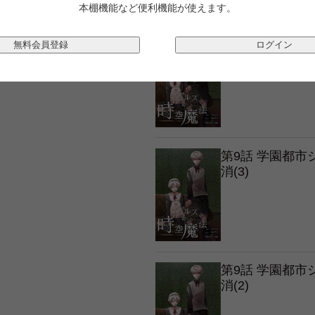
本棚機能など便利機能が使えます。
第9話 学園都
無料会員登録
ログイン
消(4)
第9話 学園都
消(3)
第9話 学園都
消(2)