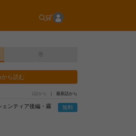
巻
めから読む
1話から
最新話から
市シェンティア後編・霧