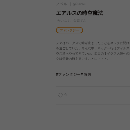
ノベル
26976
エアルスの時空魔法
かいふく、矢森てん
ファンタジー
ノアはパークスで時が止まったことをネックに聞け
を過ごしていた。そんな中、ネック一行はフィルス
ウス港へやってきていた。翌日のネイクス大陸への
クは受難の時を過ごすことに・・・。
#ファンタジー
# 冒険
9