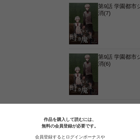
第9話 学園都
消(7)
第9話 学園都
消(6)
第9話 学園都
消(5)
作品を購入して読むには、
無料の会員登録が必要です。
会員登録するとログインボーナスや