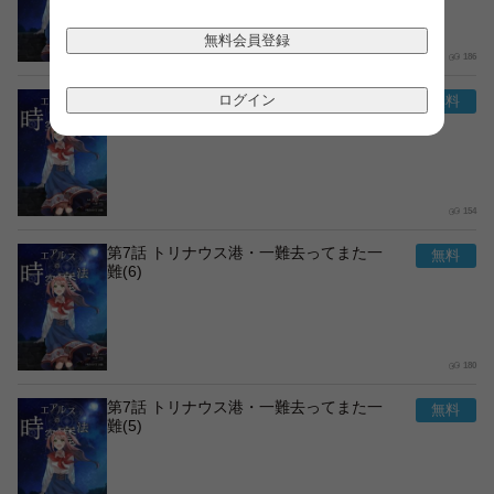
無料会員登録
186
第7話 トリナウス港・一難去ってまた一
ログイン
難(7)
154
第7話 トリナウス港・一難去ってまた一
難(6)
180
第7話 トリナウス港・一難去ってまた一
難(5)