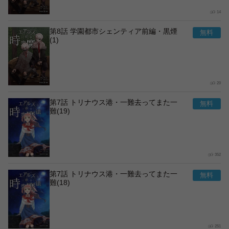
14
第8話 学園都市シェンティア前編・黒煙
(1)
20
第7話 トリナウス港・一難去ってまた一
難(19)
352
第7話 トリナウス港・一難去ってまた一
難(18)
251