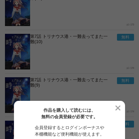
173
第7話 トリナウス港・一難去ってまた一
難(10)
170
第7話 トリナウス港・一難去ってまた一
難(9)
作品を購入して読むには、
174
無料の会員登録が必要です。
第7話 トリナウス港・一難去ってまた一
会員登録するとログインボーナスや
難(8)
本棚機能など便利機能が使えます。