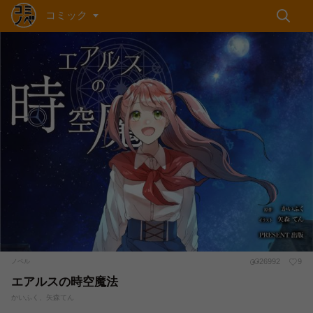
コミック
26992
9
ノベル
エアルスの時空魔法
かいふく、矢森てん