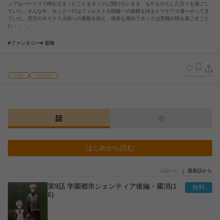
ノアはパークスで時が止まったことをネックに聞けないまま、もやもやとした日々を過ごし
ていた。そんな中、ネック一行はフィルスト大陸随一の規模を誇るトリナウス港へやってき
ていた。翌日のネイクス大陸への乗船を控え、雑多な港街でネックは受難の時を過ごすこと
に・・・。
#ファンタジー
# 冒険
ノベル
ファンタジー
いいね
シェア
お気に入り
話
巻
はじめから読む
1話から
最新話から
第9話 学園都市シェンティア後編・霧消(1
6)