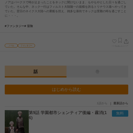
ノアはパークスで時が止まったことをネックに聞けないまま、もやもやとした日々を過ごし
ていた。そんな中、ネック一行はフィルスト大陸随一の規模を誇るトリナウス港へやってき
ていた。翌日のネイクス大陸への乗船を控え、雑多な港街でネックは受難の時を過ごすこと
に・・・。
#ファンタジー
# 冒険
ノベル
ファンタジー
いいね
シェア
お気に入り
話
巻
はじめから読む
1話から
最新話から
第9話 学園都市シェンティア後編・霧消(1
6)