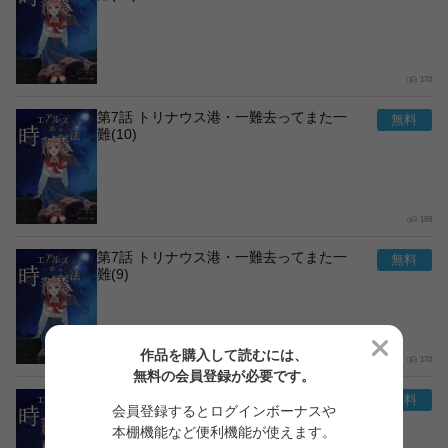
173
第7話 トリナウス港・一難去ってまた一
難(10)
169
第7話 トリナウス港・一難去ってまた一
難(9)
作品を購入して読むには、
173
無料の会員登録が必要です。
第7話 トリナウス港・一難去ってまた一
会員登録するとログインボーナスや
難(8)
本棚機能など便利機能が使えます。