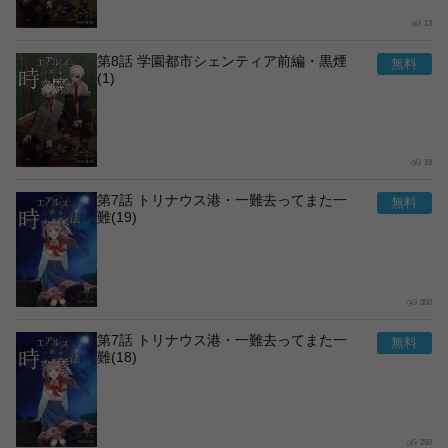
13
第8話 学園都市シェンティア前編・黒煙
(1)
18
第7話 トリナウス港・一難去ってまた一
難(19)
350
第7話 トリナウス港・一難去ってまた一
難(18)
250