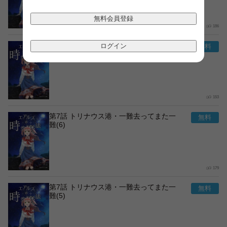
無料会員登録
186
第7話 トリナウス港・一難去ってまた一
ログイン
難(7)
153
第7話 トリナウス港・一難去ってまた一
難(6)
179
第7話 トリナウス港・一難去ってまた一
難(5)