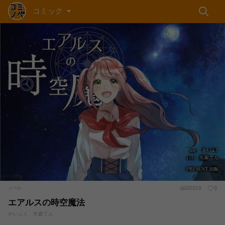
コミック
26918
9
ノベル
エアルスの時空魔法
かいふく、矢森てん