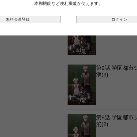
本棚機能など便利機能が使えます。
第9話 学園都
無料会員登録
ログイン
消(4)
第9話 学園都
消(3)
第9話 学園都
消(2)