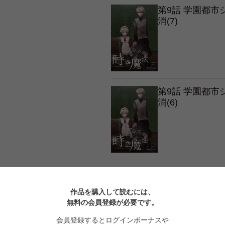
第9話 学園都
消(7)
第9話 学園都
消(6)
第9話 学園都
消(5)
作品を購入して読むには、
無料の会員登録が必要です。
会員登録するとログインボーナスや