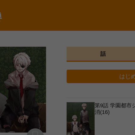
棚
話
はじ
第9話 学園都
消(16)