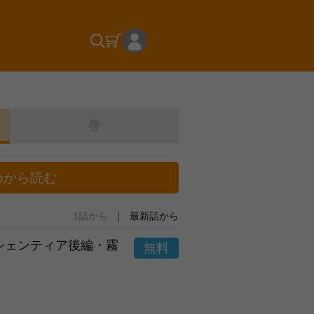
巻
めから読む
1話から
最新話から
市シェンティア後編・霧