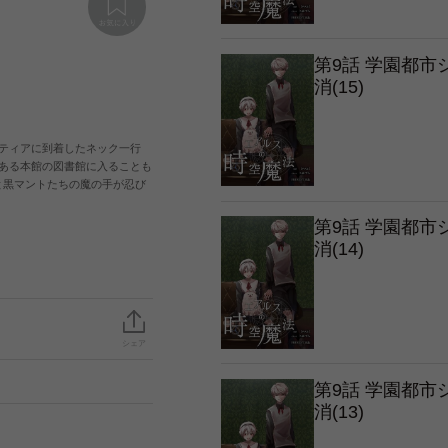
第9話 学園都
消(15)
ティアに到着したネック一行
ある本館の図書館に入ることも
と黒マントたちの魔の手が忍び
第9話 学園都
消(14)
シェア
第9話 学園都
消(13)