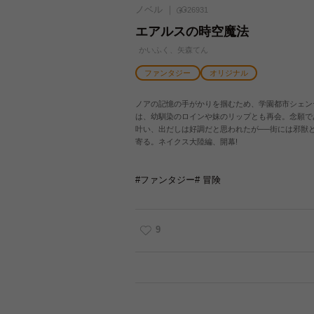
ノベル
26931
エアルスの時空魔法
かいふく、矢森てん
ファンタジー
オリジナル
ノアの記憶の手がかりを掴むため、学園都市シェン
は、幼馴染のロインや妹のリップとも再会。念願で
叶い、出だしは好調だと思われたが──街には邪獣
寄る。ネイクス大陸編、開幕!
#ファンタジー
# 冒険
9