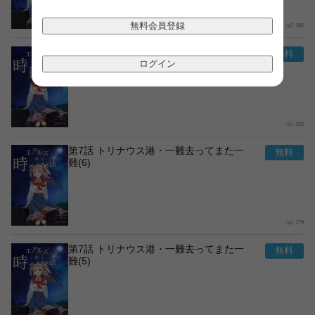
無料会員登録
186
第7話 トリナウス港・一難去ってまた一
難(7)
ログイン
153
第7話 トリナウス港・一難去ってまた一
難(6)
179
第7話 トリナウス港・一難去ってまた一
難(5)