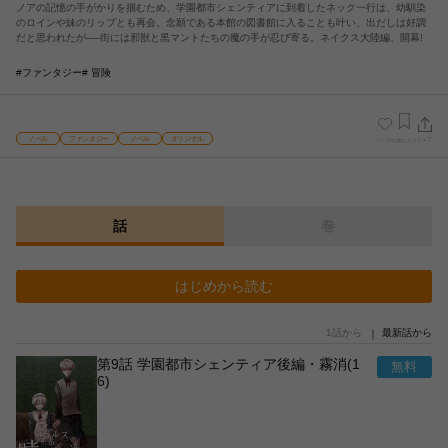
ノアの記憶の手がかりを掴むため、学園都市シェンティアに到着したネック一行は、幼馴染
のロインや妹のリップとも再会。念願である本館の図書館に入ることも叶い、出だしは好調
だと思われたが──街には邪獣と黒マントたちの魔の手が忍び寄る。ネイクス大陸編、開幕!
#ファンタジー
# 冒険
ノベル
ファンタジー
ノベル
オリジナル
いいね
シェア
お気に入り
話
巻
はじめから読む
1話から
最新話から
第9話 学園都市シェンティア後編・霧消(1
6)