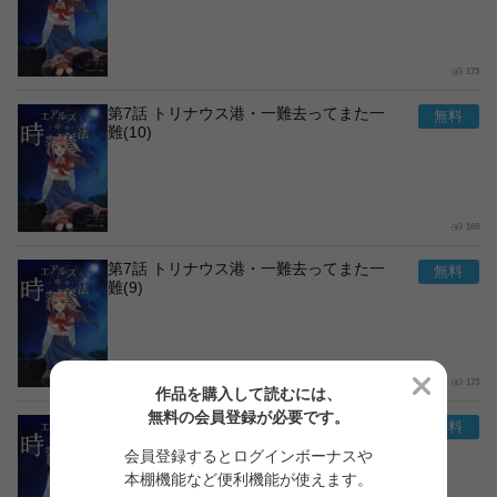
173
第7話 トリナウス港・一難去ってまた一
難(10)
169
第7話 トリナウス港・一難去ってまた一
難(9)
173
作品を購入して読むには、
無料の会員登録が必要です。
第7話 トリナウス港・一難去ってまた一
難(8)
会員登録するとログインボーナスや
本棚機能など便利機能が使えます。