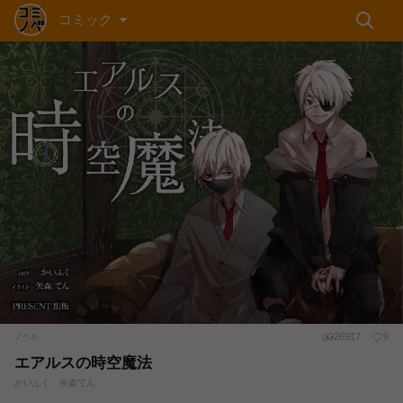
コミック
26917
9
ノベル
エアルスの時空魔法
かいふく、矢森てん