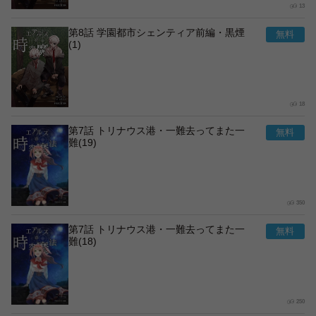
13
第8話 学園都市シェンティア前編・黒煙
(1)
18
第7話 トリナウス港・一難去ってまた一
難(19)
350
第7話 トリナウス港・一難去ってまた一
難(18)
250