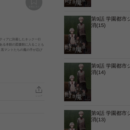
第9話 学園都
消(15)
ティアに到着したネック一行
ある本館の図書館に入ることも
と黒マントたちの魔の手が忍び
第9話 学園都
消(14)
シェア
第9話 学園都
消(13)