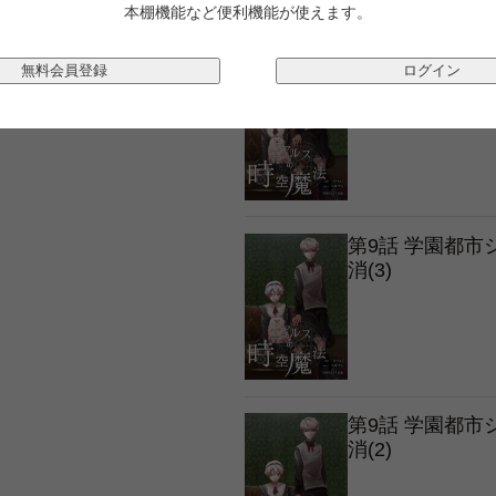
本棚機能など便利機能が使えます。
第9話 学園都
無料会員登録
ログイン
消(4)
第9話 学園都
消(3)
第9話 学園都
消(2)