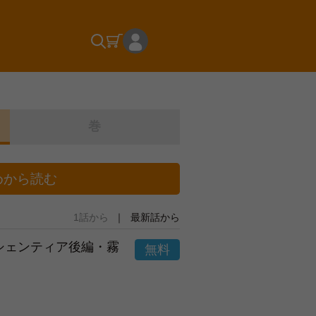
巻
めから読む
1話から
最新話から
市シェンティア後編・霧