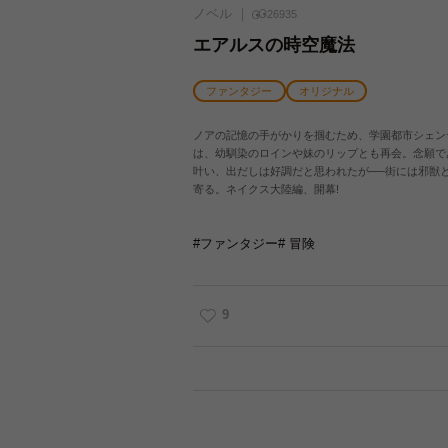
ノベル
26935
エアルスの時空魔法
ファンタジー
オリジナル
ノアの記憶の手がかりを掴むため、学園都市シェン
は、幼馴染のロインや妹のリップとも再会。念願で
叶い、出だしは好調だと思われたが──街には邪獣
寄る。ネイクス大陸編、開幕!
#ファンタジー
# 冒険
9