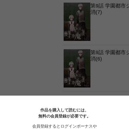
第9話 学園都
消(7)
第9話 学園都
消(6)
第9話 学園都
消(5)
作品を購入して読むには、
無料の会員登録が必要です。
会員登録するとログインボーナスや