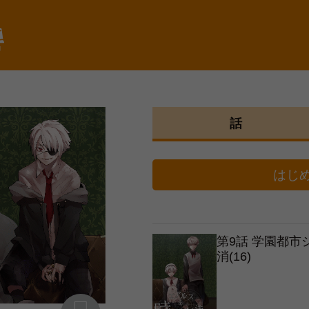
棚
話
はじ
第9話 学園都
消(16)