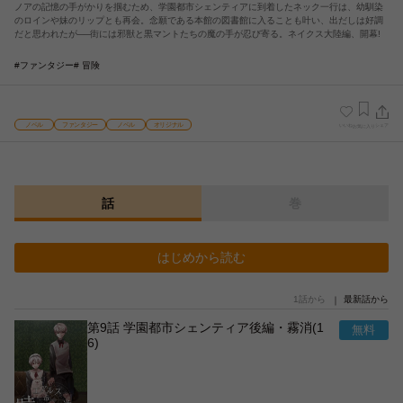
ノアの記憶の手がかりを掴むため、学園都市シェンティアに到着したネック一行は、幼馴染
のロインや妹のリップとも再会。念願である本館の図書館に入ることも叶い、出だしは好調
だと思われたが──街には邪獣と黒マントたちの魔の手が忍び寄る。ネイクス大陸編、開幕!
#ファンタジー
# 冒険
ノベル
ファンタジー
ノベル
オリジナル
いいね
シェア
お気に入り
話
巻
はじめから読む
1話から
最新話から
第9話 学園都市シェンティア後編・霧消(1
6)