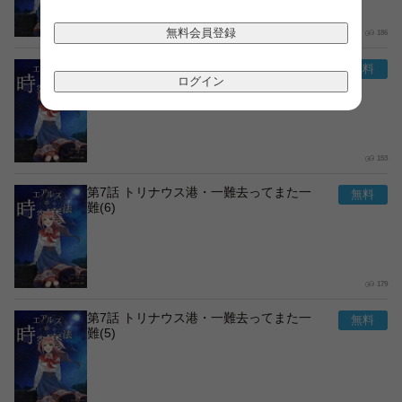
無料会員登録
186
第7話 トリナウス港・一難去ってまた一
難(7)
ログイン
153
第7話 トリナウス港・一難去ってまた一
難(6)
179
第7話 トリナウス港・一難去ってまた一
難(5)