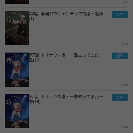
13
第8話 学園都市シェンティア前編・黒煙
(1)
18
第7話 トリナウス港・一難去ってまた一
難(19)
350
第7話 トリナウス港・一難去ってまた一
難(18)
250