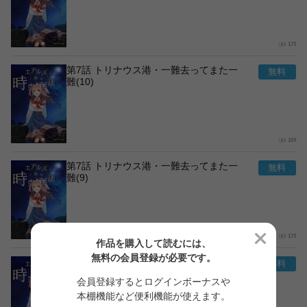
173
第7話 トリナウス港・一難去ってまた一
難(10)
169
第7話 トリナウス港・一難去ってまた一
難(9)
173
作品を購入して読むには、
無料の会員登録が必要です。
第7話 トリナウス港・一難去ってまた一
難(8)
会員登録するとログインボーナスや
本棚機能など便利機能が使えます。