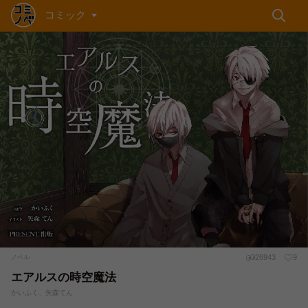
コミック
26943
9
ノベル
エアルスの時空魔法
かいふく、矢森てん