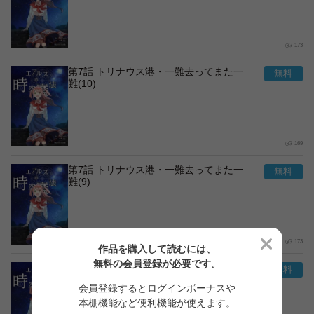
173
第7話 トリナウス港・一難去ってまた一
難(10)
169
第7話 トリナウス港・一難去ってまた一
難(9)
173
作品を購入して読むには、
無料の会員登録が必要です。
第7話 トリナウス港・一難去ってまた一
難(8)
会員登録するとログインボーナスや
本棚機能など便利機能が使えます。