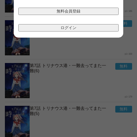
無料会員登録
186
第7話 トリナウス港・一難去ってまた一
難(7)
ログイン
153
第7話 トリナウス港・一難去ってまた一
難(6)
179
第7話 トリナウス港・一難去ってまた一
難(5)