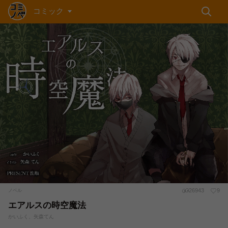
コミック
26943
9
ノベル
エアルスの時空魔法
かいふく、矢森てん