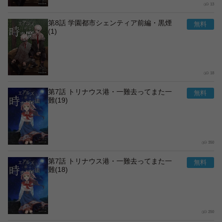
13
第8話 学園都市シェンティア前編・黒煙
(1)
18
第7話 トリナウス港・一難去ってまた一
難(19)
350
第7話 トリナウス港・一難去ってまた一
難(18)
250