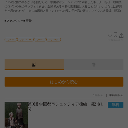
ノアの記憶の手がかりを掴むため、学園都市シェンティアに到着したネック一行は、幼馴染
のロインや妹のリップとも再会。念願である本館の図書館に入ることも叶い、出だしは好調
だと思われたが──街には邪獣と黒マントたちの魔の手が忍び寄る。ネイクス大陸編、開幕!
#ファンタジー
# 冒険
ノベル
ファンタジー
ノベル
オリジナル
いいね
シェア
お気に入り
話
巻
はじめから読む
1話から
最新話から
第9話 学園都市シェンティア後編・霧消(1
6)