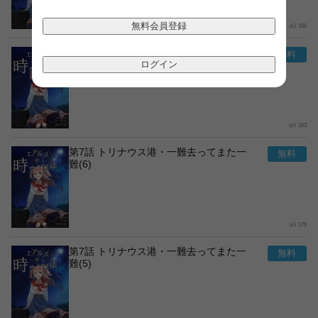
無料会員登録
186
第7話 トリナウス港・一難去ってまた一
難(7)
ログイン
153
第7話 トリナウス港・一難去ってまた一
難(6)
179
第7話 トリナウス港・一難去ってまた一
難(5)