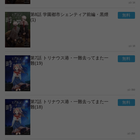
14
第8話 学園都市シェンティア前編・黒煙
(1)
18
第7話 トリナウス港・一難去ってまた一
難(19)
350
第7話 トリナウス港・一難去ってまた一
難(18)
250