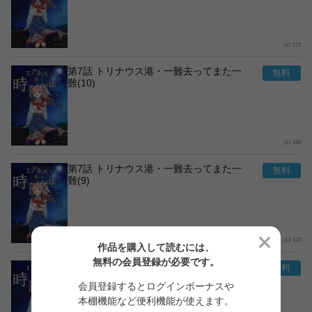
173
第7話 トリナウス港・一難去ってまた一
難(10)
169
第7話 トリナウス港・一難去ってまた一
難(9)
173
作品を購入して読むには、
無料の会員登録が必要です。
第7話 トリナウス港・一難去ってまた一
難(8)
会員登録するとログインボーナスや
本棚機能など便利機能が使えます。