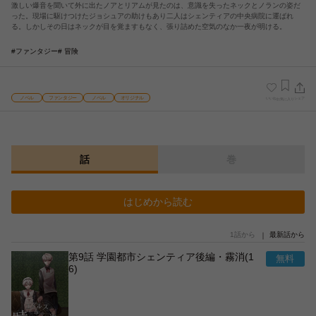
激しい爆音を聞いて外に出たノアとリアムが見たのは、意識を失ったネックとノランの姿だ
った。現場に駆けつけたジョシュアの助けもあり二人はシェンティアの中央病院に運ばれ
る。しかしその日はネックが目を覚ますもなく、張り詰めた空気のなか一夜が明ける。
#ファンタジー
# 冒険
ノベル
ファンタジー
ノベル
オリジナル
いいね
シェア
お気に入り
話
巻
はじめから読む
1話から
最新話から
第9話 学園都市シェンティア後編・霧消(1
6)