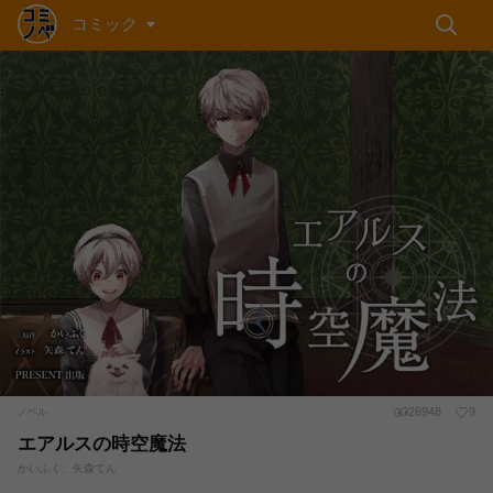
コミック
26948
9
ノベル
エアルスの時空魔法
かいふく、矢森てん