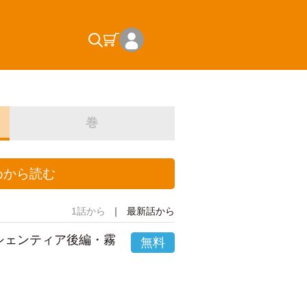
巻
めから読む
1話から
最新話から
市シェンティア後編・霧