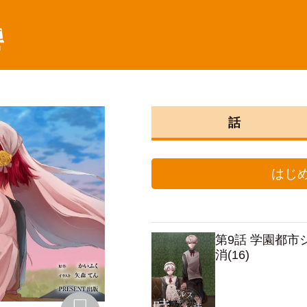
棚
話
はじ
第9話 学園都
消(16)