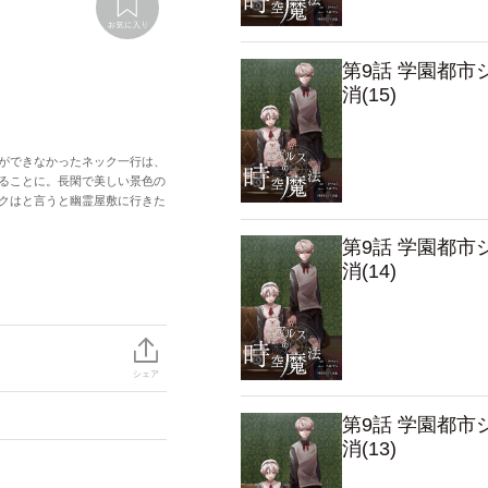
第9話 学園都
消(15)
ができなかったネック一行は、
ることに。長閑で美しい景色の
クはと言うと幽霊屋敷に行きた
第9話 学園都
消(14)
シェア
第9話 学園都
消(13)