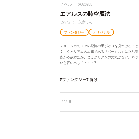
ノベル
26955
エアルスの時空魔法
かいふく、矢森てん
ファンタジー
オリジナル
スリミンカでノアの記憶の手がかりを見つけること
ネックとリアムの故郷である『パークス』に立ち寄
広がる故郷だが、どこかリアムの元気がない。ネッ
いと言い出して・・・?
#ファンタジー
# 冒険
9