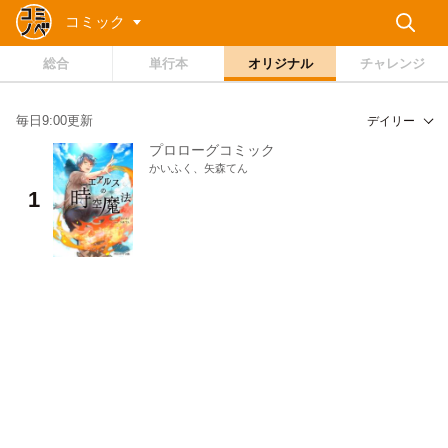
コミック
総合
単行本
オリジナル
チャレンジ
毎日9:00更新
デイリー
プロローグコミック
かいふく、矢森てん
1